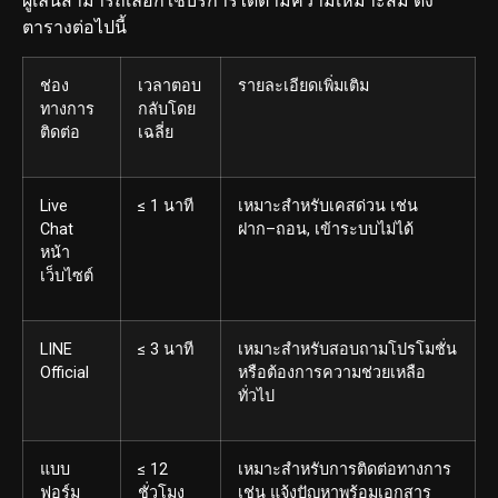
ผู้เล่นสามารถเลือกใช้บริการได้ตามความเหมาะสม ดัง
ตารางต่อไปนี้
ช่อง
เวลาตอบ
รายละเอียดเพิ่มเติม
ทางการ
กลับโดย
ติดต่อ
เฉลี่ย
Live
≤ 1 นาที
เหมาะสำหรับเคสด่วน เช่น
Chat
ฝาก–ถอน, เข้าระบบไม่ได้
หน้า
เว็บไซต์
LINE
≤ 3 นาที
เหมาะสำหรับสอบถามโปรโมชั่น
Official
หรือต้องการความช่วยเหลือ
ทั่วไป
แบบ
≤ 12
เหมาะสำหรับการติดต่อทางการ
ฟอร์ม
ชั่วโมง
เช่น แจ้งปัญหาพร้อมเอกสาร