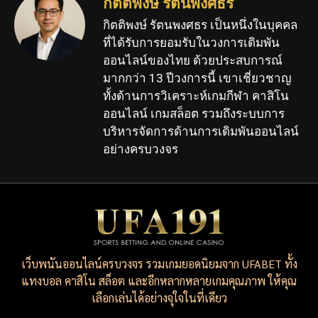
กิตติพงษ์ รัตนพงศธร
กิตติพงษ์ รัตนพงศธร เป็นหนึ่งในบุคคล
ที่ได้รับการยอมรับในวงการเดิมพัน
ออนไลน์ของไทย ด้วยประสบการณ์
มากกว่า 13 ปีวงการนี้ เขาเชี่ยวชาญ
ทั้งด้านการวิเคราะห์เกมกีฬา คาสิโน
ออนไลน์ เกมสล็อต รวมถึงระบบการ
บริหารจัดการด้านการเดิมพันออนไลน์
อย่างครบวงจร
เว็บพนันออนไลน์ครบวงจร รวมเกมยอดนิยมจาก UFABET ทั้ง
แทงบอล คาสิโน สล็อต และอีกหลากหลายเกมคุณภาพ ให้คุณ
เลือกเล่นได้อย่างจุใจในที่เดียว