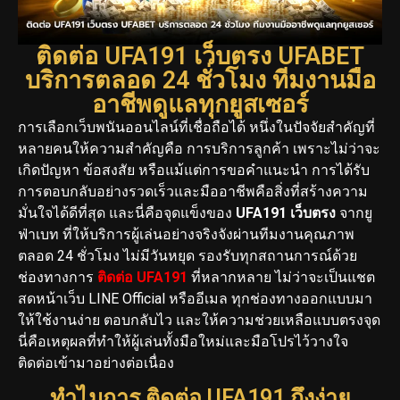
ติดต่อ UFA191 เว็บตรง UFABET
บริการตลอด 24 ชั่วโมง ทีมงานมือ
อาชีพดูแลทุกยูสเซอร์
การเลือกเว็บพนันออนไลน์ที่เชื่อถือได้ หนึ่งในปัจจัยสำคัญที่
หลายคนให้ความสำคัญคือ การบริการลูกค้า เพราะไม่ว่าจะ
เกิดปัญหา ข้อสงสัย หรือแม้แต่การขอคำแนะนำ การได้รับ
การตอบกลับอย่างรวดเร็วและมืออาชีพคือสิ่งที่สร้างความ
มั่นใจได้ดีที่สุด และนี่คือจุดแข็งของ
UFA191 เว็บตรง
จากยู
ฟ่าเบท ที่ให้บริการผู้เล่นอย่างจริงจังผ่านทีมงานคุณภาพ
ตลอด 24 ชั่วโมง ไม่มีวันหยุด รองรับทุกสถานการณ์ด้วย
ช่องทางการ
ติดต่อ UFA191
ที่หลากหลาย ไม่ว่าจะเป็นแชต
สดหน้าเว็บ LINE Official หรืออีเมล ทุกช่องทางออกแบบมา
ให้ใช้งานง่าย ตอบกลับไว และให้ความช่วยเหลือแบบตรงจุด
นี่คือเหตุผลที่ทำให้ผู้เล่นทั้งมือใหม่และมือโปรไว้วางใจ
ติดต่อเข้ามาอย่างต่อเนื่อง
ทำไมการ ติดต่อ UFA191 ถึงง่าย