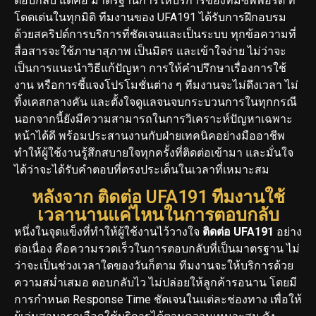
ตอบกลับ แต่คือ มาตรฐานการให้บริการของทีมซัพพอร์ต ที่
โดดเด่นในทุกมิติ ทีมงานของ UFA191 ได้รับการฝึกอบรม
ด้วยสคริปต์การบริการที่ชัดเจนและเป็นระบบ ทุกข้อความที่
สื่อสารจะใช้ภาษาสุภาพ เป็นมิตร และเข้าใจง่าย ไม่ว่าจะ
เป็นการแนะนำวิธีแก้ปัญหา การให้คำปรึกษาเรื่องการใช้
งาน หรือการชี้แจงโปรโมชั่นต่าง ๆ ทีมงานจะไม่ดึงเวลา ไม่
ทิ้งเคสกลางคัน และตั้งใจดูแลจนจบกระบวนการในทุกกรณี
นอกจากนี้ยังมีความสามารถในการวิเคราะห์ปัญหาเฉพาะ
หน้าได้ดี พร้อมประสานงานกับฝ่ายเทคนิคอย่างมืออาชีพ
ทำให้ผู้ใช้งานรู้สึกสบายใจทุกครั้งที่ติดต่อเข้ามา และมั่นใจ
ได้ว่าจะได้รับคำตอบที่ตรงประเด็นในเวลาที่เหมาะสม
หลังจาก ติดต่อ UFA191 ทีมงานใช้
เวลานานแค่ไหนในการตอบกลับ
หนึ่งในจุดแข็งที่ทำให้ผู้ใช้งานไว้วางใจ
ติดต่อ UFA191
อย่าง
ต่อเนื่อง คือความรวดเร็วในการตอบกลับที่เป็นมาตรฐาน ไม่
ว่าจะเป็นช่วงเวลาใดของวันก็ตาม ทีมงานจะให้บริการด้วย
ความสม่ำเสมอ ตอบกลับไว ไม่ปล่อยให้ลูกค้ารอนาน โดยมี
การกำหนด Response Time ชัดเจนในแต่ละช่องทาง เพื่อให้