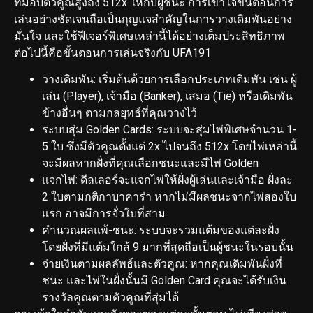
ที่มอบตัวคูณสูงถึง 512x ให้กับผู้ชนะ การเข้าใจขั้นตอนการ
เล่นอย่างชัดเจนถือเป็นกุญแจสำคัญในการวางเดิมพันอย่าง
มั่นใจ และใช้ฟีเจอร์พิเศษเหล่านี้ได้อย่างเต็มประสิทธิภาพ
ต่อไปนี้คือขั้นตอนการเล่นจริงกับ UFA191
วางเดิมพัน: เริ่มต้นด้วยการเลือกประเภทเดิมพัน เช่น ผู้
เล่น (Player), เจ้ามือ (Banker), เสมอ (Tie) หรือเดิมพัน
ข้างอื่นๆ ตามกลยุทธ์ที่คุณวางไว้
ระบบสุ่ม Golden Cards: ระบบจะสุ่มไพ่พิเศษจำนวน 1-
5 ใบ ซึ่งมีตัวคูณตั้งแต่ 2x ไปจนถึง 512x โดยไพ่เหล่านี้
จะมีผลหากฝั่งที่คุณเลือกชนะและมีไพ่ Golden
แจกไพ่: ดีลเลอร์จะแจกไพ่ให้ฝั่งผู้เล่นและเจ้ามือ ฝั่งละ
2 ใบตามกติกาบาคาร่า หากไม่มีผลชนะจากไพ่สองใบ
แรก อาจมีการจั่วใบที่สาม
คำนวณผลแพ้-ชนะ: ระบบจะรวมแต้มของแต่ละฝั่ง
โดยฝั่งที่มีแต้มใกล้ 9 มากที่สุดถือเป็นผู้ชนะในรอบนั้น
จ่ายเงินตามผลลัพธ์และตัวคูณ: หากคุณเดิมพันฝั่งที่
ชนะ และไพ่ในฝั่งนั้นมี Golden Card คุณจะได้รับเงิน
รางวัลคูณตามตัวคูณที่สุ่มได้