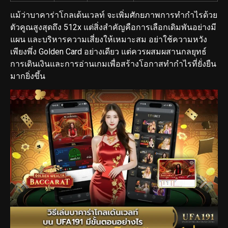
แม้ว่าบาคาร่าโกลเด้นเวลท์ จะเพิ่มศักยภาพการทำกำไรด้วย
ตัวคูณสูงสุดถึง 512x แต่สิ่งสำคัญคือการเลือกเดิมพันอย่างมี
แผน และบริหารความเสี่ยงให้เหมาะสม อย่าใช้ความหวัง
เพียงพึ่ง Golden Card อย่างเดียว แต่ควรผสมผสานกลยุทธ์
การเดินเงินและการอ่านเกมเพื่อสร้างโอกาสทำกำไรที่ยั่งยืน
มากยิ่งขึ้น