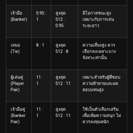
เจ้ามือ
0.95 :
สูงสุด
มีโอกาสชนะสูง
(Banker)
1
512 :
เหมาะกับการเล่น
0.95
ระยะยาว
เสมอ
8 : 1
สูงสุด
ความเสี่ยงสูง ควร
(Tie)
512 : 8
เลือกลงเฉพาะบาง
จังหวะเท่านั้น
ผู้เล่นคู่
11 :
สูงสุด
เหมาะสำหรับผู้ที่ชอบ
(Player
1
512 : 11
ความท้าทายและผล
Pair)
ตอบแทนสูง
เจ้ามือคู่
11 :
สูงสุด
ใช้เป็นตัวเลือกเสริม
(Banker
1
512 : 11
เพื่อเพิ่มความสนุก ไม่
Pair)
ควรลงทุนหนัก