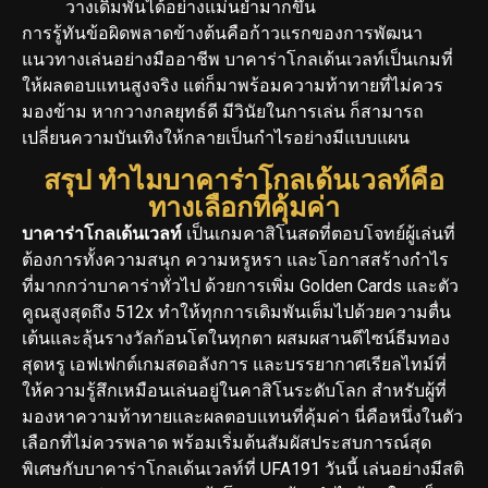
วางเดิมพันได้อย่างแม่นยำมากขึ้น
การรู้ทันข้อผิดพลาดข้างต้นคือก้าวแรกของการพัฒนา
แนวทางเล่นอย่างมืออาชีพ บาคาร่าโกลเด้นเวลท์เป็นเกมที่
ให้ผลตอบแทนสูงจริง แต่ก็มาพร้อมความท้าทายที่ไม่ควร
มองข้าม หากวางกลยุทธ์ดี มีวินัยในการเล่น ก็สามารถ
เปลี่ยนความบันเทิงให้กลายเป็นกำไรอย่างมีแบบแผน
สรุป ทำไมบาคาร่าโกลเด้นเวลท์คือ
ทางเลือกที่คุ้มค่า
บาคาร่าโกลเด้นเวลท์
เป็นเกมคาสิโนสดที่ตอบโจทย์ผู้เล่นที่
ต้องการทั้งความสนุก ความหรูหรา และโอกาสสร้างกำไร
ที่มากกว่าบาคาร่าทั่วไป ด้วยการเพิ่ม Golden Cards และตัว
คูณสูงสุดถึง 512x ทำให้ทุกการเดิมพันเต็มไปด้วยความตื่น
เต้นและลุ้นรางวัลก้อนโตในทุกตา ผสมผสานดีไซน์ธีมทอง
สุดหรู เอฟเฟกต์เกมสดอลังการ และบรรยากาศเรียลไทม์ที่
ให้ความรู้สึกเหมือนเล่นอยู่ในคาสิโนระดับโลก สำหรับผู้ที่
มองหาความท้าทายและผลตอบแทนที่คุ้มค่า นี่คือหนึ่งในตัว
เลือกที่ไม่ควรพลาด พร้อมเริ่มต้นสัมผัสประสบการณ์สุด
พิเศษกับบาคาร่าโกลเด้นเวลท์ที่ UFA191 วันนี้ เล่นอย่างมีสติ