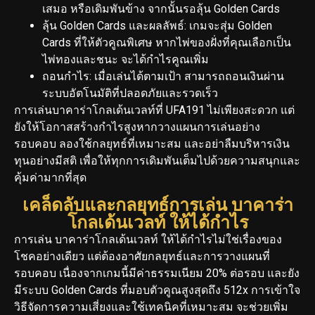
เสมอ หรือเดิมพันข้าง จากนั้นรอลุ้น Golden Cards
ลุ้น Golden Cards และผลลัพธ์: เกมจะสุ่ม Golden
Cards ที่ให้ตัวคูณพิเศษ หากไพ่ของฝั่งที่คุณเลือกเป็น
ไพ่ทองและชนะ จะได้กำไรคูณเพิ่ม
ถอนกำไร: เมื่อเล่นได้ตามเป้า สามารถถอนเงินผ่าน
ระบบอัตโนมัติที่ปลอดภัยและรวดเร็ว
การเล่นบาคาร่าโกลเด้นเวลท์ที่ UFA191 ไม่เพียงสะดวก แต่
ยังให้โอกาสสร้างกำไรสูงหากวางแผนการเล่นอย่าง
รอบคอบ ลองใช้กลยุทธ์ที่เหมาะสม และอย่าลืมบริหารเงิน
ทุนอย่างมีสติ เพื่อให้ทุกการเดิมพันเต็มไปด้วยความสนุกและ
คุ้มค่ามากที่สุด
เคล็ดลับและกลยุทธ์การเล่น บาคาร่า
โกลเด้นเวลท์ ให้ได้กำไร
การเล่น บาคาร่าโกลเด้นเวลท์ ให้ได้กำไรไม่ใช่เรื่องของ
โชคอย่างเดียว แต่ต้องอาศัยกลยุทธ์และการวางแผนที่
รอบคอบ เนื่องจากเกมนี้มีค่าธรรมเนียม 20% ต่อรอบ และยัง
มีระบบ Golden Cards ที่มอบตัวคูณสูงสุดถึง 512x การเข้าใจ
วิธีจัดการความเสี่ยงและใช้เทคนิคที่เหมาะสม จะช่วยเพิ่ม