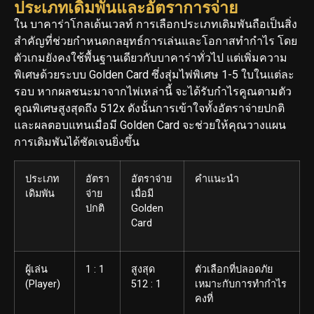
ประเภทเดิมพันและอัตราการจ่าย
ใน บาคาร่าโกลเด้นเวลท์ การเลือกประเภทเดิมพันถือเป็นสิ่ง
สำคัญที่ช่วยกำหนดกลยุทธ์การเล่นและโอกาสทำกำไร โดย
ตัวเกมยังคงใช้พื้นฐานเดียวกับบาคาร่าทั่วไป แต่เพิ่มความ
พิเศษด้วยระบบ Golden Card ซึ่งสุ่มไพ่พิเศษ 1-5 ใบในแต่ละ
รอบ หากผลชนะมาจากไพ่เหล่านี้ จะได้รับกำไรคูณตามตัว
คูณพิเศษสูงสุดถึง 512x ดังนั้นการเข้าใจทั้งอัตราจ่ายปกติ
และผลตอบแทนเมื่อมี Golden Card จะช่วยให้คุณวางแผน
การเดิมพันได้ชัดเจนยิ่งขึ้น
ประเภท
อัตรา
อัตราจ่าย
คำแนะนำ
เดิมพัน
จ่าย
เมื่อมี
ปกติ
Golden
Card
ผู้เล่น
1 : 1
สูงสุด
ตัวเลือกที่ปลอดภัย
(Player)
512 : 1
เหมาะกับการทำกำไร
คงที่