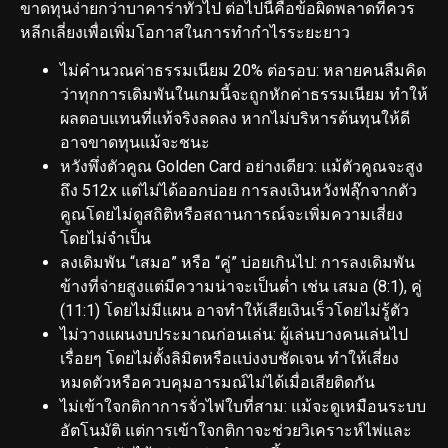
ขาดทุนง่ายกว่าบาคาร่าทั่วไป ต่อไปนี้คือข้อผิดพลาดที่ควร
หลีกเลี่ยงเพื่อเพิ่มโอกาสในการทำกำไรระยะยาว
ไม่คำนวณค่าธรรมเนียม 20% ต่อรอบ: หลายคนลืมคิด
ว่าทุกการเดิมพันในเกมนี้จะถูกหักค่าธรรมเนียม ทำให้
ผลตอบแทนที่แท้จริงลดลง หากไม่บริหารต้นทุนให้ดี
อาจขาดทุนแม้จะชนะ
หวังพึ่งตัวคูณ Golden Card อย่างเดียว: แม้ตัวคูณจะสูง
ถึง 512x แต่ไม่ได้ออกบ่อย การลงเงินหวังฟลุ๊กจากตัว
คูณโดยไม่ดูสถิติหรือสถานการณ์จะเพิ่มความเสี่ยง
โดยไม่จำเป็น
ลงเดิมพัน “เสมอ” หรือ “คู่” บ่อยเกินไป: การลงเดิมพัน
ข้างที่จ่ายสูงแต่มีความน่าจะเป็นต่ำ เช่น เสมอ (8:1), คู่
(11:1) โดยไม่มีแผน อาจทำให้เสียเงินเร็วโดยไม่รู้ตัว
ไม่วางแผนงบประมาณก่อนเล่น: ผู้เล่นบางคนเล่นไป
เรื่อยๆ โดยไม่ตั้งลิมิตหรือแบ่งงบชัดเจน ทำให้เสี่ยง
หมดตัวหรือควบคุมอารมณ์ไม่ได้เมื่อเสียติดกัน
ไม่เข้าใจกติกาการจั่วไพ่ใบที่สาม: แม้จะดูเหมือนระบบ
อัตโนมัติ แต่การเข้าใจกติกาจะช่วยวิเคราะห์ไพ่และ