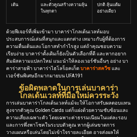
เต้น
และตัวคูณสร้างความลุ้น
ปกติ ลุ้นแต้ม
ในทุกตา
อย่างเดียว
ด้วยฟีเจอร์ที่เพิ่มเข้ามา บาคาร่าโกลเด้นเวลท์มอบ
ประสบการณ์เล่นที่สนุกและแตกต่าง เหมาะกับผู้ที่ต้องการ
ความตื่นเต้นและโอกาสทำกำไรสูง แต่ถ้าคุณชอบความ
เรียบง่าย บาคาร่าดั้งเดิมก็ยังเป็นตัวเลือกที่ดี และหากอยาก
สัมผัสความแปลกใหม่ แนะนำให้ลองเวอร์ชันอื่นๆ อย่าง บา
คาร่าสายฟ้า บาคาร่าไฮโลร็อคเก็ต
บาคาร่าสควีซ
และ
เวอร์ชันพิเศษอีกมากมายบน UFA191
ข้อผิดพลาดในการเล่นบาคาร่า
โกลเด้นเวลท์ที่มือใหม่ควรระวัง
การเล่นบาคาร่าโกลเด้นเวลท์แม้จะให้โอกาสรับผลตอบแทน
สูงจากตัวคูณ Golden Cards แต่ก็แฝงด้วยความซับซ้อนและ
ความเสี่ยงเฉพาะตัว โดยเฉพาะค่าธรรมเนียมในแต่ละรอบ
และการพึ่งพาโชคในระบบตัวคูณ หากผู้เล่นขาดการ
วางแผนหรือเล่นโดยไม่เข้าใจรายละเอียด อาจส่งผลให้